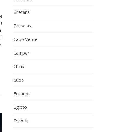
Bretaña
te
 a
Bruselas
a-
El
Cabo Verde
s.
Camper
China
Cuba
Ecuador
Egipto
Escocia