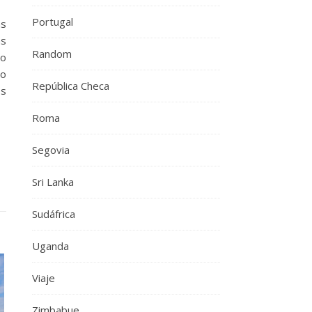
Portugal
ás
as
Random
lo
lo
República Checa
os
Roma
Segovia
Sri Lanka
Sudáfrica
Uganda
Viaje
Zimbabue