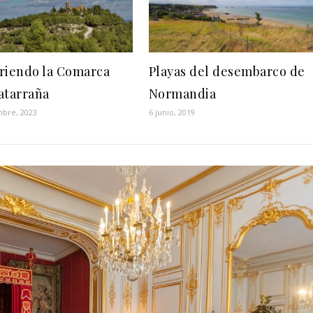
riendo la Comarca
Playas del desembarco de
atarraña
Normandia
mbre, 2023
6 junio, 2019