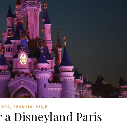
,
,
ROPA
FRANCIA
VIAJE
 a Disneyland Paris