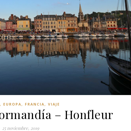
,
,
,
EUROPA
FRANCIA
VIAJE
ormandía – Honfleur
25 noviembre, 2019