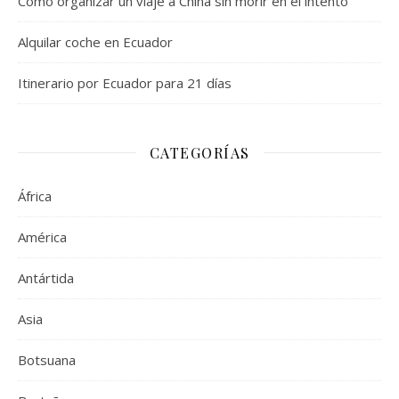
Como organizar un viaje a China sin morir en el intento
Alquilar coche en Ecuador
Itinerario por Ecuador para 21 días
CATEGORÍAS
África
América
Antártida
Asia
Botsuana