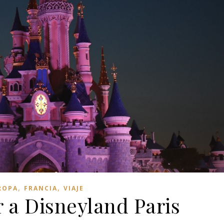
,
,
ROPA
FRANCIA
VIAJE
 a Disneyland Paris