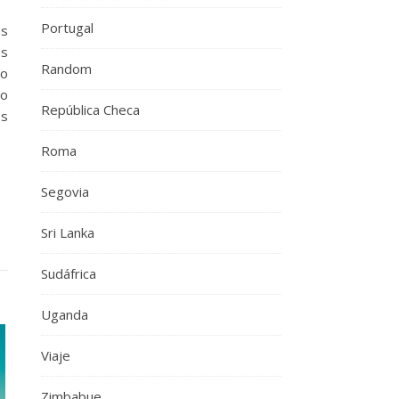
Portugal
ás
as
Random
lo
lo
República Checa
os
Roma
Segovia
Sri Lanka
Sudáfrica
Uganda
Viaje
Zimbabue