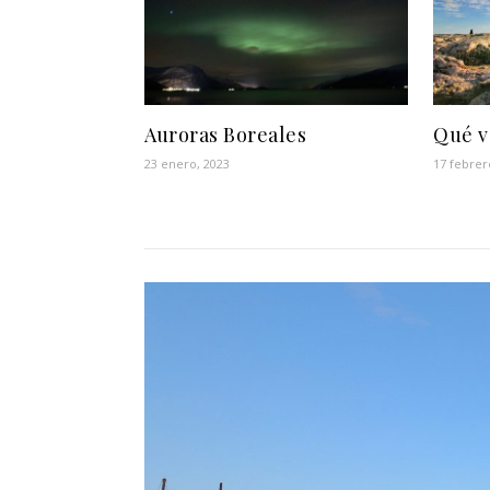
Auroras Boreales
Qué v
23 enero, 2023
17 febrer