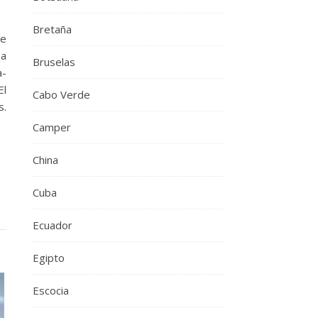
Bretaña
te
 a
Bruselas
a-
El
Cabo Verde
s.
Camper
China
Cuba
Ecuador
Egipto
Escocia