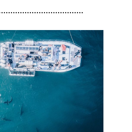
……………………………..