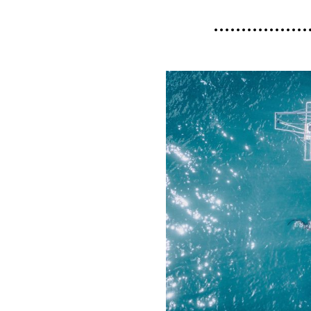
………………