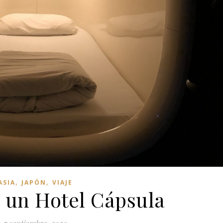
,
,
ASIA
JAPÓN
VIAJE
 un Hotel Cápsula
7 septiembre, 2020