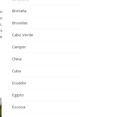
Bretaña
un
no
Bruselas
o,
es
Cabo Verde
ue
Camper
China
Cuba
Ecuador
Egipto
Escocia