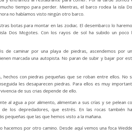
ucho tiempo para perder. Mientras, el barco rodea la isla D
ahora no habíamos visto ningún otro barco.
stras botas para montar en las zodiac. El desembarco lo harem
 isla Dos Mogotes. Con los rayos de sol ha subido un poco 
s de caminar por una playa de piedras, ascendemos por u
ienen marcada una autopista. No paran de subir y bajar por es
, hechos con piedras pequeñas que se roban entre ellos. No 
seguida les desaparecen piedras. Para ellos es muy importan
vivencia de sus crias depende de ello.
te al agua a por alimento, alimentan a sus crías y se pelean c
 de los depredadores, que estrés. En las rocas también h
más pequeñas que las que hemos visto a la mañana.
 lo hacemos por otro camino. Desde aquí vemos una foca Wedde