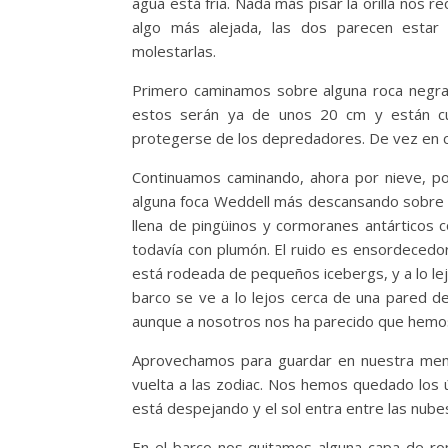
agua está fría. Nada más pisar la orilla nos
algo más alejada, las dos parecen estar
molestarlas.
Primero caminamos sobre alguna roca negra
estos serán ya de unos 20 cm y están cu
protegerse de los depredadores. De vez en 
Continuamos caminando, ahora por nieve, po
alguna foca Weddell más descansando sobre la
llena de pingüinos y cormoranes antárticos
todavía con plumón. El ruido es ensordecedor, c
está rodeada de pequeños icebergs, y a lo lej
barco se ve a lo lejos cerca de una pared de
aunque a nosotros nos ha parecido que hemos 
Aprovechamos para guardar en nuestra mem
vuelta a las zodiac. Nos hemos quedado los ú
está despejando y el sol entra entre las nube
En el barco nos quitamos alguna capa de ro