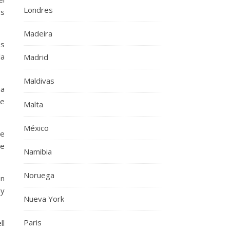
Londres
os
Madeira
os
la
Madrid
Maldivas
na
te
Malta
México
se
te
Namibia
Noruega
on
ay
Nueva York
Paris
ll