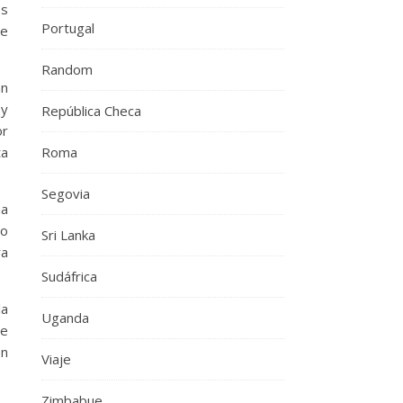
os
Portugal
ue
Random
an
 y
República Checa
or
ta
Roma
Segovia
na
ro
Sri Lanka
ra
Sudáfrica
la
Uganda
de
en
Viaje
Zimbabue