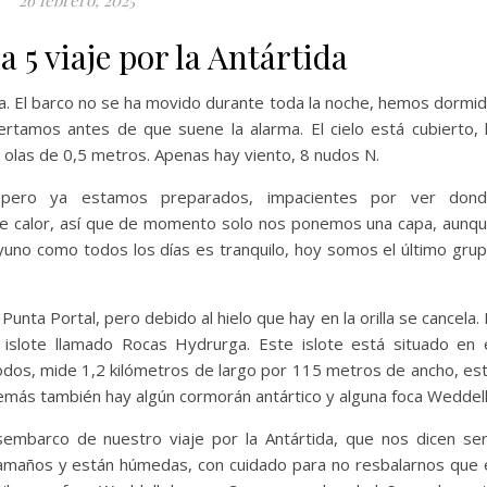
a 5 viaje por la Antártida
ida. El barco no se ha movido durante toda la noche, hemos dormi
rtamos antes de que suene la alarma. El cielo está cubierto, 
s olas de 0,5 metros. Apenas hay viento, 8 nudos N.
pero ya estamos preparados, impacientes por ver don
e calor, así que de momento solo nos ponemos una capa, aunq
yuno como todos los días es tranquilo, hoy somos el último gru
nta Portal, pero debido al hielo que hay en la orilla se cancela. 
islote llamado Rocas Hydrurga. Este islote está situado en 
odos, mide 1,2 kilómetros de largo por 115 metros de ancho, es
demás también hay algún cormorán antártico y alguna foca Weddell
embarco de nuestro viaje por la Antártida, que nos dicen se
 tamaños y están húmedas, con cuidado para no resbalarnos que 