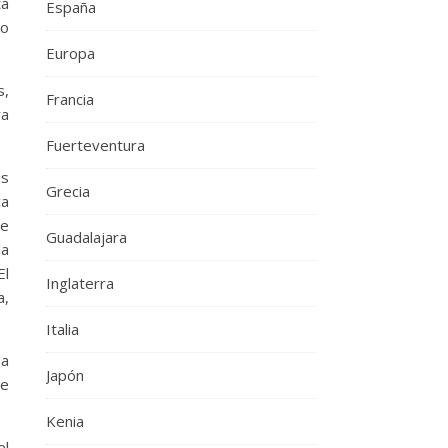
tá
España
no
Europa
s,
Francia
ra
Fuerteventura
os
Grecia
ca
ue
Guadalajara
la
El
Inglaterra
a,
Italia
la
Japón
se
Kenia
el