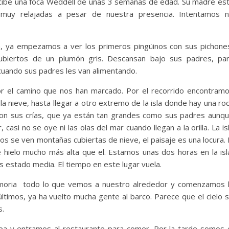
 recibe una foca Weddell de unas 3 semanas de edad. Su madre es
 muy relajadas a pesar de nuestra presencia. Intentamos 
, ya empezamos a ver los primeros pingüinos con sus pichone
biertos de un plumón gris. Descansan bajo sus padres, pa
cuando sus padres les van alimentando.
r el camino que nos han marcado. Por el recorrido encontram
 nieve, hasta llegar a otro extremo de la isla donde hay una ro
 con sus crías, que ya están tan grandes como sus padres aunq
asi no se oye ni las olas del mar cuando llegan a la orilla. La is
os se ven montañas cubiertas de nieve, el paisaje es una locura. 
 hielo mucho más alta que el. Estamos unas dos horas en la isl
estado media. El tiempo en este lugar vuela.
oria todo lo que vemos a nuestro alrededor y comenzamos 
ltimos, ya ha vuelto mucha gente al barco. Parece que el cielo 
s.
pa y entramos al restaurante para comer. Por la tarde somos 