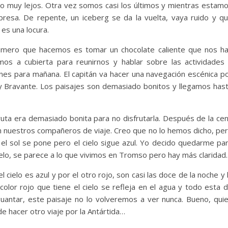
no muy lejos. Otra vez somos casi los últimos y mientras estam
presa. De repente, un iceberg se da la vuelta, vaya ruido y q
 es una locura.
rimero que hacemos es tomar un chocolate caliente que nos h
s a cubierta para reunirnos y hablar sobre las actividades
nes para mañana. El capitán va hacer una navegación escénica p
 y Bravante. Los paisajes son demasiado bonitos y llegamos has
 ruta era demasiado bonita para no disfrutarla. Después de la ce
n nuestros compañeros de viaje. Creo que no lo hemos dicho, pe
 el sol se pone pero el cielo sigue azul. Yo decido quedarme pa
 cielo, se parece a lo que vivimos en Tromso pero hay más claridad.
l cielo es azul y por el otro rojo, son casi las doce de la noche y 
color rojo que tiene el cielo se refleja en el agua y todo esta 
guantar, este paisaje no lo volveremos a ver nunca. Bueno, qui
de hacer otro viaje por la Antártida…