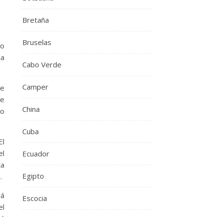
Bretaña
Bruselas
do
la
Cabo Verde
Camper
de
ue
China
po
Cuba
El
el
Ecuador
ta
Egipto
.
rá
Escocia
el